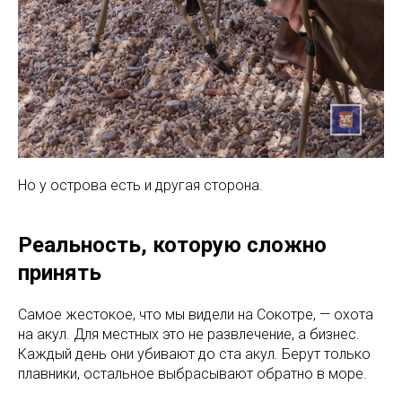
Но у острова есть и другая сторона.
Реальность, которую сложно
Навигация по сайту:
принять
Главная
Начальный курс
Магазин
Самое жестокое, что мы видели на Сокотре, — охота
Дайвинг курсы
Дайвинг для детей
Путешествия
Базы тренировок
на акул. Для местных это не развлечение, а бизнес.
Новости
Каждый день они убивают до ста акул. Берут только
плавники, остальное выбрасывают обратно в море.
Свяжитесь с нами!