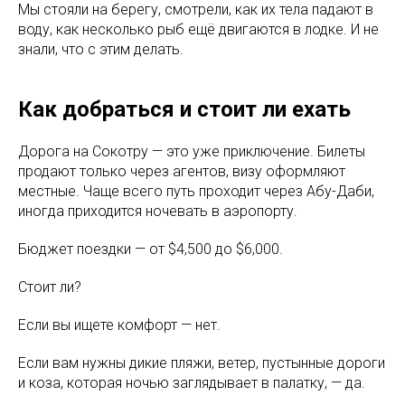
Готовы к подводным
Мы стояли на берегу, смотрели, как их тела падают в
приключениям?
воду, как несколько рыб ещё двигаются в лодке. И не
Мы всегда на связи, чтобы ответить
знали, что с этим делать.
на ваши вопросы, подобрать курс
или рассказать о ближайших поездках
Как добраться и стоит ли ехать
Контактная информация:
Адрес
:
Турчанинов пер., 3, стр. 1, Москва,
119034
Дорога на Сокотру — это уже приключение. Билеты
Телефон
:
+
7(925) 222-38-95
Email:
diveclubche@gmail.com
продают только через агентов, визу оформляют
Ссылка на телеграмм:
@diveclubcheinfo
местные. Чаще всего путь проходит через Абу-Даби,
иногда приходится ночевать в аэропорту.
Бюджет поездки — от $4,500 до $6,000.
Стоит ли?
Если вы ищете комфорт — нет.
Если вам нужны дикие пляжи, ветер, пустынные дороги
и коза, которая ночью заглядывает в палатку, — да.